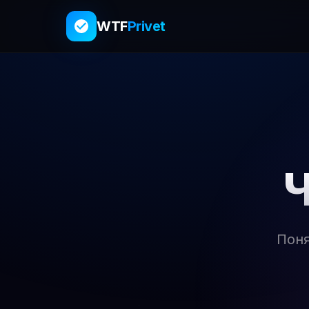
WTF
Privet
Ч
Поня