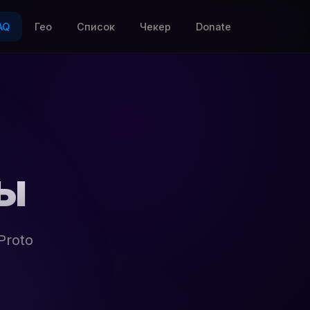
AQ
Гео
Список
Чекер
Donate
сы
Proto