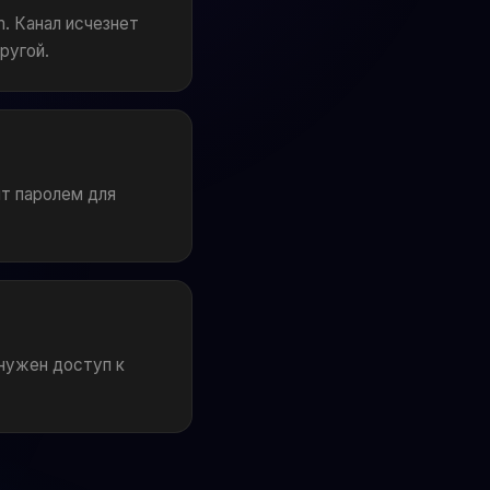
. Канал исчезнет
ругой.
ит паролем для
 нужен доступ к