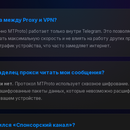
а между Proxy и VPN?
нно MTProto) работает только внутри Telegram. Это позвол
чать максимальную скорость и не влиять на работу других 
трафик устройства, что часто замедляет интернет.
аделец прокси читать мои сообщения?
и нет.
Протокол MTProto использует сквозное шифрование.
зашифрованные пакеты данных, которые невозможно расшиф
 вашем устройстве.
ился «Спонсорский канал»?