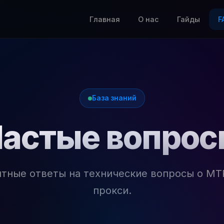
Главная
О нас
Гайды
F
База знаний
астые вопро
тные ответы на технические вопросы о MT
прокси.